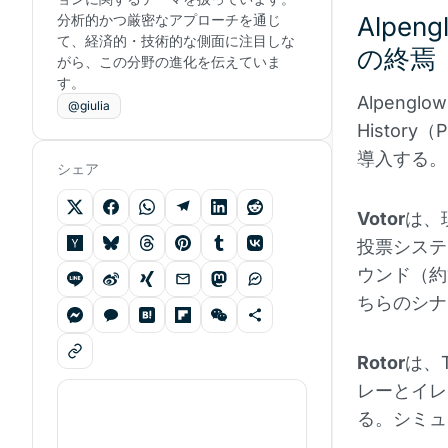
分析的かつ厳密なアプローチを通じ
Alpen
て、経済的・技術的な側面に注目しな
の終焉
がら、この分野の進化を伝えていま
す。
Alpengl
@giulia
Histor
導入する。
シェア
Votor
は、
投票システ
ウンド（約
ちらのシナ
Rotor
は、
レーとイレ
る。シミュ