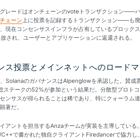
グレードはオンチェーンのvoteトランザクション——
チェーン
上に投票を記録するトランザクション——も
、現在コンセンサスインフラが占有しているブロック
解放され、ユーザーとアプリケーションに返還される。
ンス投票とメインネットへのロードマ
月、SolanaのガバナンスはAlpenglowを承認した。賛成
%、総ステークの52%が参加という結果だ。分散型プロト
センサスが得られることは稀であり、特にクォーラム
顕著だ。
クライアントを担当するAnzaチームが実装を主導している。
はC/C++で書かれた独自クライアントFiredancerで協力