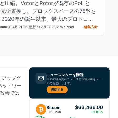
と圧縮。VotorとRotorが既存のPoHと
FTを完全置換し、ブロックスペースの75%を
2020年の誕生以来、最大のプロトコル
。
10 4月 2026
更新 19 7月 2026
2 min read
編集方針
rante
ニュースレターを購読
たアップグ
最新の暗号資産ニュースと市場分析をメー
ルでお届けします。
のネットワー
購読する
な改善では
$63,466.00
Bitcoin
₿
BTC · 24h
+1.10%