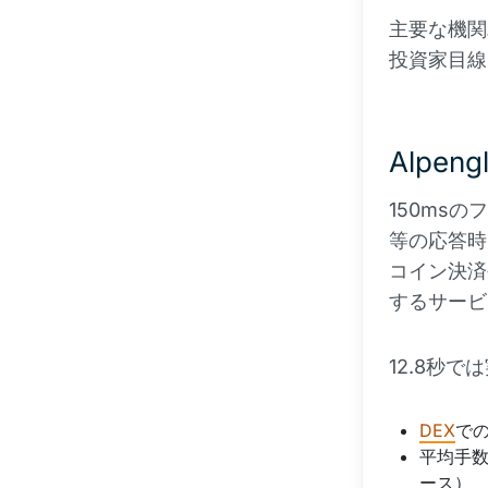
主要な機関
投資家目線
Alpe
150msの
等の応答時
コイン決済や、
するサービ
12.8秒
DEX
で
平均手数
ース）