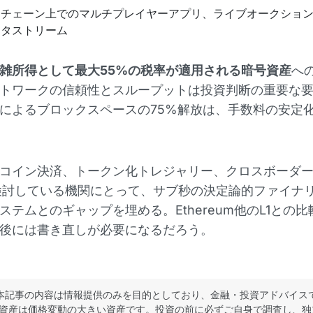
クチェーン上でのマルチプレイヤーアプリ、ライブオークショ
ータストリーム
雑所得として最大55%の税率が適用される暗号資産
へ
トワークの信頼性とスループットは投資判断の重要な
glowによるブロックスペースの75%解放は、手数料の安定
コイン決済、トークン化トレジャリー、クロスボーダ
aを検討している機関にとって、サブ秒の決定論的ファイナ
ステムとのギャップを埋める。Ethereum他のL1との比
glow後には書き直しが必要になるだろう。
本記事の内容は情報提供のみを目的としており、金融・投資アドバイス
資産は価格変動の大きい資産です。投資の前に必ずご自身で調査し、独