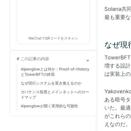
Solana共
最も重要な
WeChatでQRコードをスキャン
なぜ現
Tower
# この記事の内容
増する設計
Alpenglowとは何か：Proof-of-History
は実装上の
とTowerBFTの終焉
なぜ現行システムを置き換えるのか
Yakov
ガバナンス投票とメインネットへのロー
ドマップ
ある暗号タ
Alpenglowが開く実用的な可能性
いた。最適
がこれらの
えなのだ。