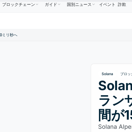
ブロックチェーン
ガイド
国別ニュース
イベント
詐欺
$586.64
USDC
$0.9995
XRP
$1.09
Solana
↑2.10%
USDC
↑0.00%
XRP
↑2.30%
SOL
50ミリ秒へ
Solana
ブロッ
Sola
ラン
間が1
Solana A