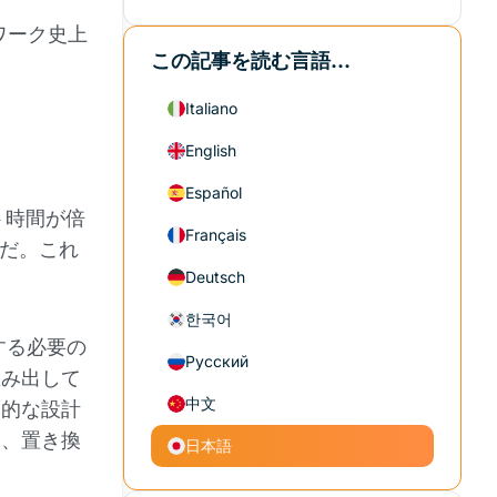
ットワーク史上
この記事を読む言語...
Italiano
English
Español
ト時間が倍
Français
ィだ。これ
Deutsch
한국어
する必要の
Русский
生み出して
中文
本的な設計
く、置き換
日本語