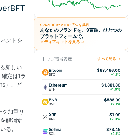
werBFT
SPAZIOCRYPTOに広告を掲載
あなたのブランドを、9言語、ひとつの
プラットフォームで。
ポーネントを
メディアキットを見る →
トップ暗号資産
すべて見る →
する新しい
Bitcoin
$63,466.00
BTC
+1.1%
確定は1ラ
ms）。ど
Ethereum
$1,881.80
ETH
+1.9%
BNB
$586.99
BNB
+2.1%
ーク加重リ
XRP
$1.09
XRP
+2.3%
クを解消す
ている。
Solana
$73.49
SOL
+2.1%