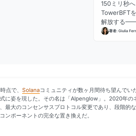
150ミリ秒へ
TowerB
解放する——
変更の全貌
著者: Giulia Fer
月時点で、
Solana
コミュニティが数ヶ月間待ち望んでい
式に姿を現した。その名は「Alpenglow」。2020年
、最大のコンセンサスプロトコル変更であり、段階的
コンポーネントの完全な置き換えだ。