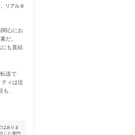
ン、リアルタ
の関心にお
要素だ。
化にも直結
ー転送で
リティは従
較も、
ではありま
立した専門