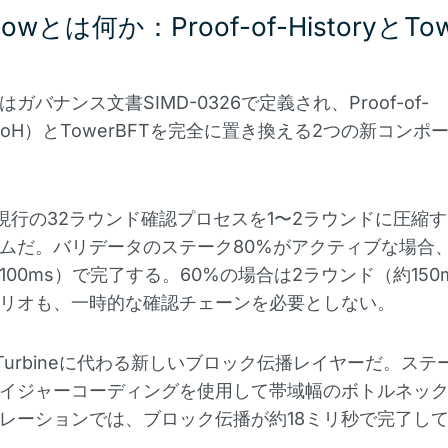
glowとは何か：Proof-of-HistoryとTo
owはガバナンス文書SIMD-0326で定義され、Proof-of-
y（PoH）とTowerBFTを完全に置き換える2つの新コン
現行の32ラウンド確認プロセスを1〜2ラウンドに圧縮
ムだ。バリデータのステーク80%がアクティブな場合、
100ms）で完了する。60%の場合は2ラウンド（約150
リオも、一時的な確認チェーンを必要としない。
Turbineに代わる新しいブロック伝播レイヤーだ。ステ
イジャーコーディングを使用して帯域幅のボトルネッ
レーションでは、ブロック伝播が約18ミリ秒で完了し