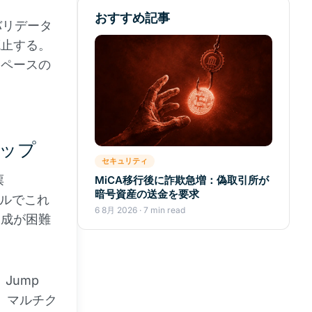
おすすめ記事
バリデータ
廃止する。
スペースの
ップ
セキュリティ
票
MiCA移行後に詐欺急増：偽取引所が
暗号資産の送金を要求
コルでこれ
6 8月 2026 · 7 min read
達成が困難
Jump
し、マルチク