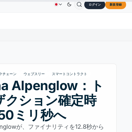
ログイン
新規登録
$73.45
TRON
$0.3264
Dogecoin
$0.0707
Ca
広告
お問い合わせ
会社概要
↑2.10%
TRX
↓0.30%
DOGE
↑2.40%
クチェーン
ウェブスリー
スマートコントラクト
na Alpenglow：ト
ザクション確定時
50ミリ秒へ
lpenglowが、ファイナリティを12.8秒から