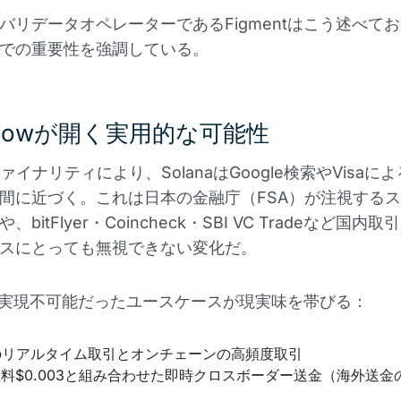
バリデータオペレーターであるFigmentはこう述べて
での重要性を強調している。
nglowが開く実用的な可能性
ファイナリティにより、SolanaはGoogle検索やVisaに
間に近づく。これは日本の金融庁（FSA）が注視する
bitFlyer・Coincheck・SBI VC Tradeなど国内
スにとっても無視できない変化だ。
では実現不可能だったユースケースが現実味を帯びる：
のリアルタイム取引とオンチェーンの高頻度取引
料$0.003と組み合わせた即時クロスボーダー送金（海外送金