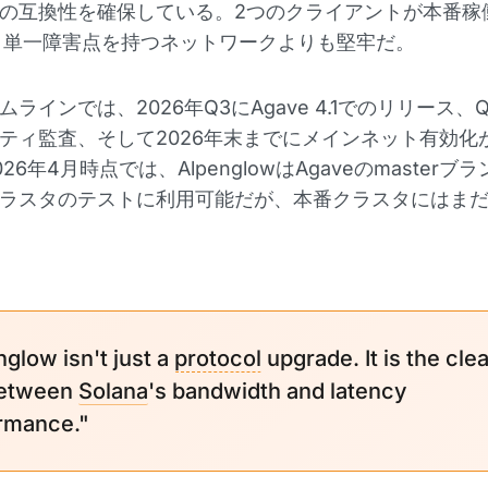
の互換性を確保している。2つのクライアントが本番稼
aは、単一障害点を持つネットワークよりも堅牢だ。
ラインでは、2026年Q3にAgave 4.1でのリリース、
ティ監査、そして2026年末までにメインネット有効化
26年4月時点では、AlpenglowはAgaveのmasterブ
ラスタのテストに利用可能だが、本番クラスタにはま
nglow isn't just a
protocol
upgrade. It is the cle
between
Solana
's bandwidth and latency
rmance."