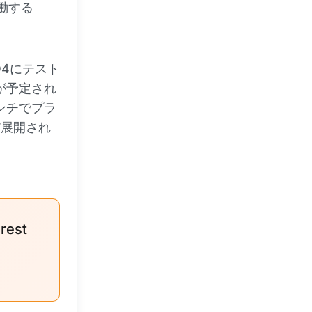
働する
Q4にテスト
が予定され
ランチでプラ
だ展開され
arest