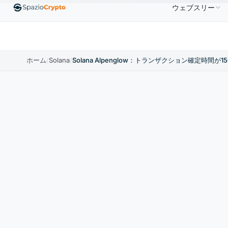
ウェブスリー
0
Ethereum
$1,880.58
Tether
$0.9991
BNB
↑1.10%
ETH
↑1.90%
USDT
↑0.00%
BNB
ホーム
/
Solana
/
Solana Alpenglow：トランザクション確定時間が1