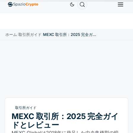
.9991
BNB
$586.64
USDC
$0.9995
XRP
$
↑0.00%
BNB
↑2.10%
USDC
↑0.00%
XRP
ホーム
/
取引所ガイド
/
MEXC 取引所：2025 完全ガイドとレビュー
取引所ガイド
MEXC 取引所：2025 完全ガイ
ドとレビュー
MEXC Globalは2018年に発足した中央集権型の暗