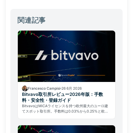
関連記事
Francesco Campisi
26 6月 2026
Bitvavo取引所レビュー2026年版：手数
料・安全性・登録ガイド
BitvavoはMiCAライセンスを持つ欧州最大のユーロ建
てスポット取引所。手数料は0.03%から0.25%と欧州
最低水準で、SEPA振込は無料。規制・コスト・安全性
の三点を徹底解説する。