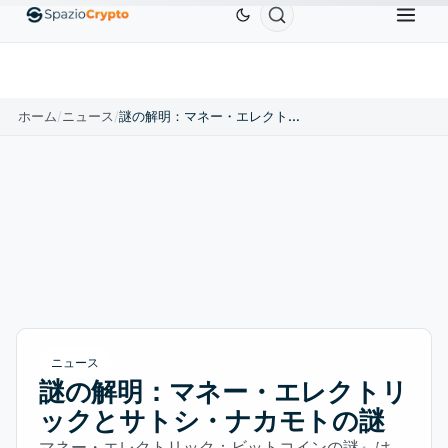
Ethereum
$1,880.58
Tether
$0.9991
BNB
$586.
%
ETH
↑1.90%
USDT
↑0.00%
BNB
ホーム
/
ニュース
/
謎の解明：マネー・エレクトリックとサトシ・ナカモトの謎
ニュース
謎の解明：マネー・エレクトリ
ックとサトシ・ナカモトの謎
マネー・エレクトリック：ビットコインの謎』は、