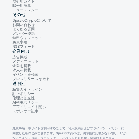
取引所ガイド
暗号用語集
ニュースレター
その他
SpazioCryptoについて
お問い合わせ
よくある質問
メンバー登録
無料ウィジェット
免責事項
RSSフィード
企業向け
広告掲載
メディアキット
企業を掲載
求人を掲載
イベントを掲載
プレスリリースを送る
透明性
編集ガイドライン
訂正ポリシー
倫理と独立性
AI利用ポリシー
アフィリエイト開示
スポンサー記事
免責事項：本サイトを利用することで、利用規約およびプライバシーポリシーに
同意したものとみなされます。SpazioCryptoは、明示的に記載がない限り、いか
なるコイン・企業・プロジェクト・イベントとも提携・関係はありません。