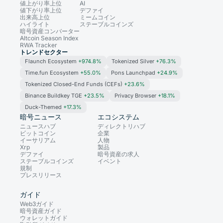
値上がり率上位
AI
値下がり率上位
デファイ
出来高上位
ミームコイン
ハイライト
ステーブルコインズ
暗号資産コンバーター
Altcoin Season Index
RWA Tracker
トレンドセクター
Flaunch Ecosystem
+974.8%
Tokenized Silver
+76.3%
Time.fun Ecosystem
+55.0%
Pons Launchpad
+24.9%
Tokenized Closed-End Funds (CEFs)
+23.6%
Binance Buildkey TGE
+23.5%
Privacy Browser
+18.1%
Duck-Themed
+17.3%
暗号ニュース
エコシステム
ニュースハブ
ディレクトリハブ
ビットコイン
企業
イーサリアム
人物
Xrp
製品
デファイ
暗号資産の求人
ステーブルコインズ
イベント
規制
プレスリリース
ガイド
Web3ガイド
暗号資産ガイド
ウォレットガイド