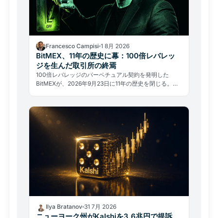
Francesco Campisi
1 8月 2026
BitMEX、11年の歴史に幕：100倍レバレッ
ジを生んだ取引所の終焉
100倍レバレッジのパーペチュアル契約を発明した
BitMEXが、2026年9月23日に11年の歴史を閉じる。ハ
ッキングではなく規制と法的過去が引導を渡した。
Ilya Bratanov
31 7月 2026
ニューヨーク州がKalshiを3.6兆円で提訴、