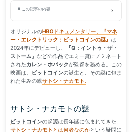
# この記事の内容
オリジナルの
HBO
ドキュメンタリー、
『マネ
ー・エレクトリック：ビットコインの謎』
は
2024年にデビューし、
『Q：イントゥ・ザ・
ストーム』
などの作品でエミー賞にノミネート
された
カレン・ホバック
が監督を務める。この
映画は、
ビットコイン
の誕生と、その謎に包ま
れた生みの親
サトシ・ナカモト
.
サトシ・ナカモトの謎
ビットコイン
の起源は長年謎に包まれてきた。
サトシ・ナカモト
とは何者なのか
という疑問に