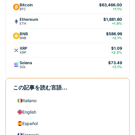
Bitcoin
$63,466.00
BTC
+1.1%
Ethereum
$1,881.80
ETH
+1.9%
BNB
$586.99
BNB
+2.1%
XRP
$1.09
XRP
+2.3%
Solana
$73.49
SOL
+2.1%
この記事を読む言語...
Italiano
English
Español
Français