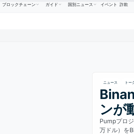
ブロックチェーン
ガイド
国別ニュース
イベント
詐欺
$586.64
USDC
$0.9995
XRP
$1.09
Solana
B
↑2.10%
USDC
↑0.00%
XRP
↑2.30%
SO
ニュース
トー
Bin
ンが
Pumpプロ
万ドル）をB