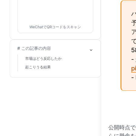
WeChatでQRコードをスキャン
# この記事の内容
5
-
市場はどう反応したか
起こりうる結果
p
-
公開時点で
らに懸念を