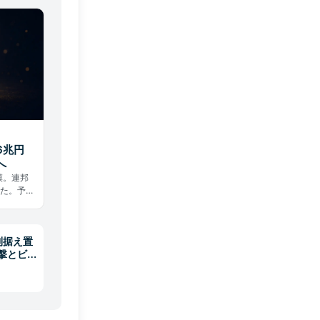
6兆円
へ
規模。連邦
した。予
の前例な
利据え置
撃とビ