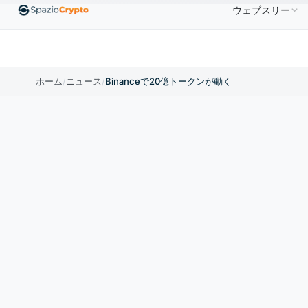
ウェブスリー
00
Ethereum
$1,880.58
Tether
$0.9991
BNB
↑1.10%
ETH
↑1.90%
USDT
↑0.00%
BN
ホーム
/
ニュース
/
Binanceで20億トークンが動く