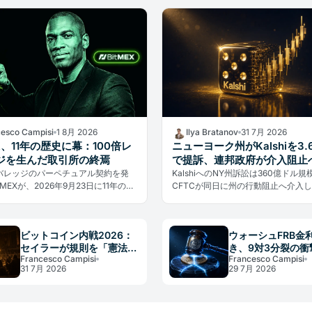
cesco Campisi
1 8月 2026
Ilya Bratanov
31 7月 2026
EX、11年の歴史に幕：100倍レ
ニューヨーク州がKalshiを3.
ジを生んだ取引所の終焉
で提訴、連邦政府が介入阻止
レバレッジのパーペチュアル契約を発
KalshiへのNY州訴訟は360億ドル
tMEXが、2026年9月23日に11年の歴
CFTCが同日に州の行動阻止へ介入
る。ハッキングではなく規制と法的
測市場の規制権限をめぐる州対連邦
導を渡した。
き制度的衝突が始まった。
ビットコイン内戦2026：
ウォーシュFRB金
セイラーが規則を「憲法」
き、9対3分裂の衝
Francesco Campisi
Francesco Campisi
と宣言、BIP-110が焦点
ットコイン
31 7月 2026
29 7月 2026