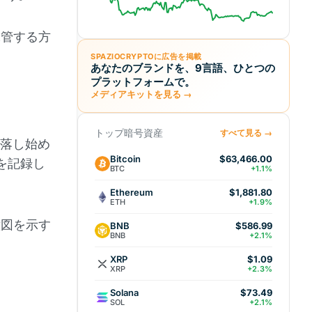
保管する方
。
SPAZIOCRYPTOに広告を掲載
あなたのブランドを、9言語、ひとつの
プラットフォームで。
メディアキットを見る →
トップ暗号資産
すべて見る →
下落し始め
Bitcoin
$63,466.00
を記録し
BTC
+1.1%
Ethereum
$1,881.80
ETH
+1.9%
意図を示す
BNB
$586.99
BNB
+2.1%
XRP
$1.09
XRP
+2.3%
Solana
$73.49
SOL
+2.1%