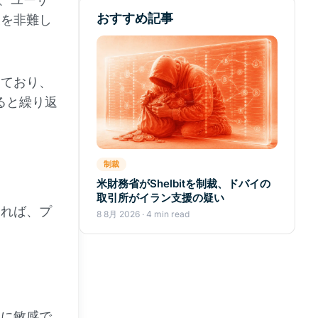
おすすめ記事
反を非難し
しており、
ると繰り返
制裁
米財務省がShelbitを制裁、ドバイの
取引所がイラン支援の疑い
あれば、プ
8 8月 2026 · 4 min read
動に敏感で