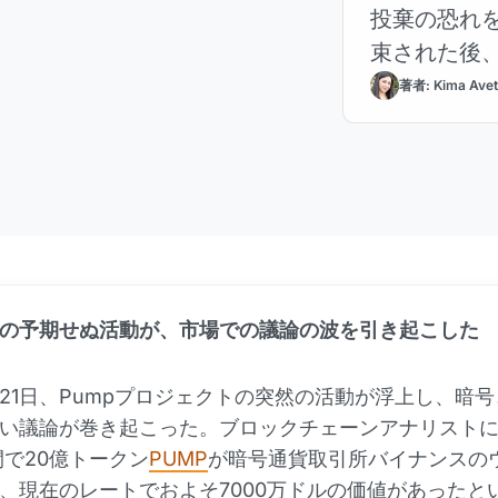
投棄の恐れを
束された後
著者: Kima Avet
の予期せぬ活動が、市場での議論の波を引き起こした
7月21日、Pumpプロジェクトの突然の活動が浮上し、暗
い議論が巻き起こった。ブロックチェーンアナリスト
間で20億トークン
PUMP
が暗号通貨取引所バイナンスの
、現在のレートでおよそ7000万ドルの価値があったと