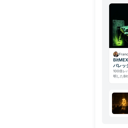
Fran
BitM
バレッ
100倍
明したBi
史を閉じ
過去が引