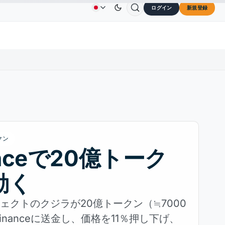
ログイン
新規登録
$73.45
TRON
$0.3264
Dogecoin
$0.0707
C
広告
お問い合わせ
会社概要
L
↑2.10%
TRX
↓0.30%
DOGE
↑2.40%
クン
anceで20億トーク
動く
ジェクトのクジラが20億トークン（≒7000
inanceに送金し、価格を11％押し下げ、