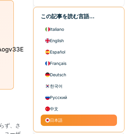
この記事を読む言語...
Italiano
English
Aogv33E
Español
Français
Deutsch
한국어
Русский
中文
日本語
らず、さ
は、ユーザ