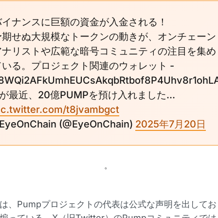
バイナンスに巨額の資金が入金される！
予期せぬ大規模なトークンの動きが、オンチェーン
アナリストや広範な暗号コミュニティの注目を集め
ている。プロジェクト関連のウォレット -
8WQi2AFkUmhEUCsAkqbRtbof8P4Uhv8r1ohL
 が最近、20億PUMPを預け入れました...
ic.twitter.com/t8jvambgct
 EyeOnChain (@EyeOnChain)
2025年7月20日
。
は、Pumpプロジェクトの代表は公式な声明を出してお
煽っている。X（旧Twitter）のPumpコミュニティで