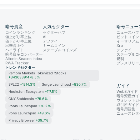
暗号資産
人気セクター
暗号ニュー
コインランキング
セクターハブ
ニュースハブ
値上がり率上位
AI
ビットコイン
値下がり率上位
デファイ
イーサリアム
出来高上位
ミームコイン
Xrp
ハイライト
ステーブルコインズ
デファイ
暗号資産コンバーター
ステーブルコ
Altcoin Season Index
規制
RWA Tracker
プレスリリー
トレンドセクター
Remora Markets Tokenized rStocks
+34363391478.5%
SPL22
+1314.3%
Surge Launchpad
+830.7%
ガイド
Web3ガイド
Hookr.fun Ecosystem
+117.5%
暗号資産ガイ
CNY Stablecoin
+75.6%
ウォレットガ
取引所ガイド
Pools Launchpad
+70.2%
暗号用語集
Pons Launchpad
+49.6%
ニュースレタ
Privacy Browser
+39.7%