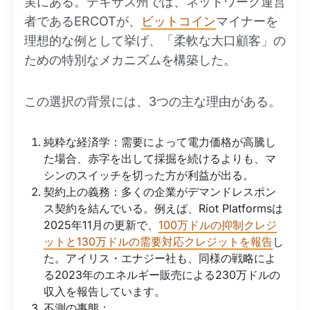
実にある。テキサス州では、ネットワーク運営
者であるERCOTが、
ビットコイン
マイナーを
理想的な例として挙げ、「柔軟な大口顧客」の
ための特別なメカニズムを構築した。
この選択の背景には、3つの主な理由がある。
純粋な経済学：需要によって電力価格が高騰し
た場合、赤字を出して採掘を続けるよりも、マ
シンのスイッチを切った方が利益が出る。
契約上の義務：多くの企業がデマンドレスポン
ス契約を結んでいる。例えば、Riot Platformsは
2025年11月の更新で、
100万ドルの抑制クレジ
ットと130万ドルの需要対応クレジットを報告
し
た。アイリス・エナジー社も、同様の戦略によ
る2023年のエネルギー販売による230万ドルの
収入を報告しています。
不測の事態：