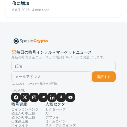
倍に増加
6 8月 2026 · 4 min read
毎日の暗号インテル＋マーケットニュース
最新の暗号資産ニュースと市場分析をメールでお届けします。
購読する
スパムなし。いつでも配信停止可能。
つながる
暗号資産
人気セクター
コインランキング
セクターハブ
値上がり率上位
AI
値下がり率上位
デファイ
出来高上位
ミームコイン
ハイライト
ステーブルコインズ