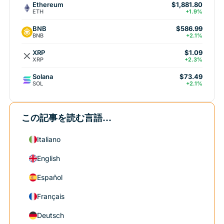
Ethereum
$1,881.80
ETH
+1.9%
BNB
$586.99
BNB
+2.1%
XRP
$1.09
XRP
+2.3%
Solana
$73.49
SOL
+2.1%
この記事を読む言語...
Italiano
English
Español
Français
Deutsch