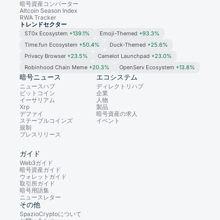
暗号資産コンバーター
Altcoin Season Index
RWA Tracker
トレンドセクター
ST0x Ecosystem
+139.1%
Emoji-Themed
+93.3%
Time.fun Ecosystem
+50.4%
Duck-Themed
+25.6%
Privacy Browser
+23.5%
Camelot Launchpad
+23.0%
Robinhood Chain Meme
+20.3%
OpenServ Ecosystem
+13.8%
暗号ニュース
エコシステム
ニュースハブ
ディレクトリハブ
ビットコイン
企業
イーサリアム
人物
Xrp
製品
デファイ
暗号資産の求人
ステーブルコインズ
イベント
規制
プレスリリース
ガイド
Web3ガイド
暗号資産ガイド
ウォレットガイド
取引所ガイド
暗号用語集
ニュースレター
その他
SpazioCryptoについて