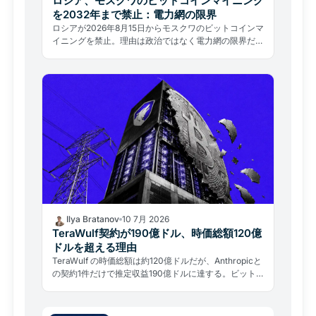
ロシア、モスクワのビットコインマイニング
を2032年まで禁止：電力網の限界
ロシアが2026年8月15日からモスクワのビットコインマ
イニングを禁止。理由は政治ではなく電力網の限界だ。
グローバルなハッシュレートへの影響を分析する。
Ilya Bratanov
10 7月 2026
TeraWulf契約が190億ドル、時価総額120億
ドルを超える理由
TeraWulf の時価総額は約120億ドルだが、Anthropicと
の契約1件だけで推定収益190億ドルに達する。ビット
コインマイナーのAIデータセンター転換と市場のミスプ
ライシングを読み解く。