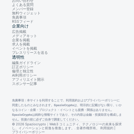
お問い合わせ
よくある質問
メンバー登録
無料ウィジェット
免責事項
RSSフィード
企業向け
広告掲載
メディアキット
企業を掲載
求人を掲載
イベントを掲載
プレスリリースを送る
透明性
編集ガイドライン
訂正ポリシー
倫理と独立性
AI利用ポリシー
アフィリエイト開示
スポンサー記事
免責事項：本サイトを利用することで、利用規約およびプライバシーポリシーに
同意したものとみなされます。SpazioCryptoは、明示的に記載がない限り、いか
なるコイン・企業・プロジェクト・イベントとも提携・関係はありません。
SpazioCryptoは純粋な情報サイトであり、その内容は金融・投資助言を構成しま
せん。投資の前に必ずご自身で調査してください。
© 2026 Spaziocrypto｜Web3 コミュニティ、テクノロジーの未来を探求
し、イノベーションと前進を推進します。. 全著作権所有。
利用規約
|
プライバシーポリシー