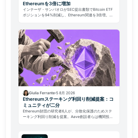
Ethereumを3倍に増加
インテーザ・サンパオロがSEC提出書類でBitcoin ETF
ポジションを94%削減し、Ethereum関連を3倍増。し
かし同行最大の暗号資産投資はARK/21Shares Bitcoin
ファンドのまま維持されている。
Giulia Ferrante
5 8月 2026
Ethereumステーキング利回り削減提案：コ
ミュニティが二分
Ethereum財団の研究者6人が、分散化保護のためステ
ーキング利回り削減を提案。Aave創設者らは機関投資
家の離脱と個人バリデーターへの打撃を警告している。