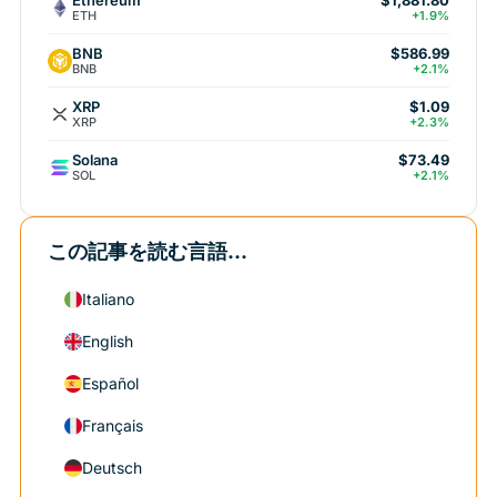
$1,881.80
ETH
+1.9%
BNB
$586.99
BNB
+2.1%
XRP
$1.09
XRP
+2.3%
Solana
$73.49
SOL
+2.1%
この記事を読む言語...
Italiano
English
Español
Français
Deutsch