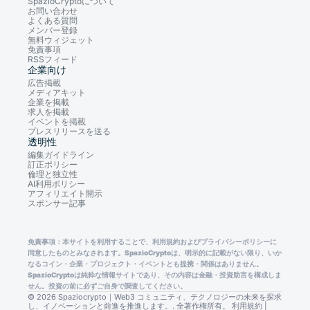
SpazioCryptoについて
お問い合わせ
よくある質問
メンバー登録
無料ウィジェット
免責事項
RSSフィード
企業向け
広告掲載
メディアキット
企業を掲載
求人を掲載
イベントを掲載
プレスリリースを送る
透明性
編集ガイドライン
訂正ポリシー
倫理と独立性
AI利用ポリシー
アフィリエイト開示
スポンサー記事
免責事項：本サイトを利用することで、利用規約およびプライバシーポリシーに
同意したものとみなされます。SpazioCryptoは、明示的に記載がない限り、いか
なるコイン・企業・プロジェクト・イベントとも提携・関係はありません。
SpazioCryptoは純粋な情報サイトであり、その内容は金融・投資助言を構成しま
せん。投資の前に必ずご自身で調査してください。
© 2026 Spaziocrypto｜Web3 コミュニティ、テクノロジーの未来を探求
し、イノベーションと前進を推進します。. 全著作権所有。
利用規約
|