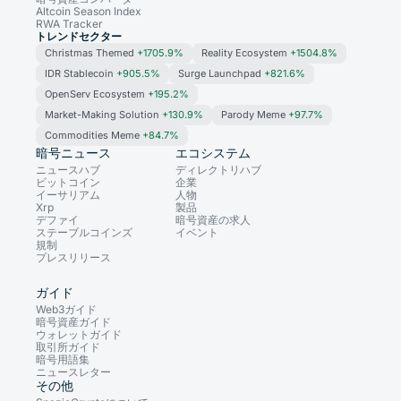
Altcoin Season Index
RWA Tracker
トレンドセクター
Christmas Themed
+1705.9%
Reality Ecosystem
+1504.8%
IDR Stablecoin
+905.5%
Surge Launchpad
+821.6%
OpenServ Ecosystem
+195.2%
Market-Making Solution
+130.9%
Parody Meme
+97.7%
Commodities Meme
+84.7%
暗号ニュース
エコシステム
ニュースハブ
ディレクトリハブ
ビットコイン
企業
イーサリアム
人物
Xrp
製品
デファイ
暗号資産の求人
ステーブルコインズ
イベント
規制
プレスリリース
ガイド
Web3ガイド
暗号資産ガイド
ウォレットガイド
取引所ガイド
暗号用語集
ニュースレター
その他