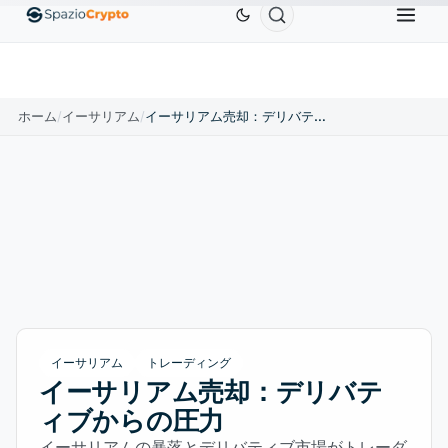
Ethereum
$1,880.58
Tether
$0.9991
BNB
$5
.10%
ETH
↑1.90%
USDT
↑0.00%
BNB
ホーム
/
イーサリアム
/
イーサリアム売却：デリバティブからの圧力
イーサリアム
トレーディング
イーサリアム売却：デリバテ
ィブからの圧力
イーサリアムの暴落とデリバティブ市場がトレーダ