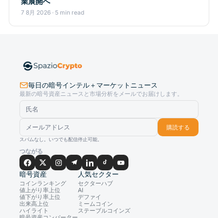
業展開へ
7 8月 2026 · 5 min read
毎日の暗号インテル＋マーケットニュース
最新の暗号資産ニュースと市場分析をメールでお届けします。
購読する
スパムなし。いつでも配信停止可能。
つながる
暗号資産
人気セクター
コインランキング
セクターハブ
値上がり率上位
AI
値下がり率上位
デファイ
出来高上位
ミームコイン
ハイライト
ステーブルコインズ
暗号資産コンバーター