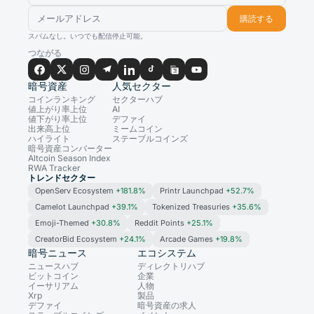
購読する
スパムなし。いつでも配信停止可能。
つながる
暗号資産
人気セクター
コインランキング
セクターハブ
値上がり率上位
AI
値下がり率上位
デファイ
出来高上位
ミームコイン
ハイライト
ステーブルコインズ
暗号資産コンバーター
Altcoin Season Index
RWA Tracker
トレンドセクター
OpenServ Ecosystem
+181.8%
Printr Launchpad
+52.7%
Camelot Launchpad
+39.1%
Tokenized Treasuries
+35.6%
Emoji-Themed
+30.8%
Reddit Points
+25.1%
CreatorBid Ecosystem
+24.1%
Arcade Games
+19.8%
暗号ニュース
エコシステム
ニュースハブ
ディレクトリハブ
ビットコイン
企業
イーサリアム
人物
Xrp
製品
デファイ
暗号資産の求人