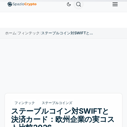
Ethereum
$1,880.58
Tether
$0.9991
BNB
$
↑1.10%
ETH
↑1.90%
USDT
↑0.00%
BNB
ホーム
/
フィンテック
/
ステーブルコイン対SWIFTと決済カード：欧州企業の実コスト比較2026
フィンテック
ステーブルコインズ
ステーブルコイン対SWIFTと
決済カード：欧州企業の実コス