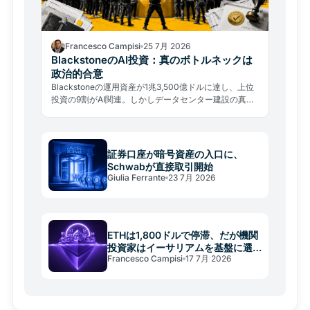
Francesco Campisi
25 7月 2026
BlackstoneのAI投資：真のボトルネックは
政治的合意
Blackstoneの運用資産が1兆3,500億ドルに達し、上位
投資の9割がAI関連。しかしデータセンター建設の真の
ボトルネックは電力でも資金でもなく、地域の政治的合
意であることが浮き彫りになった。
証券口座が暗号資産の入口に、
Schwabが直接取引開始
Giulia Ferrante
23 7月 2026
ETHは1,800ドルで停滞、だが機関
投資家はイーサリアムを基盤に選
Francesco Campisi
17 7月 2026
ぶ