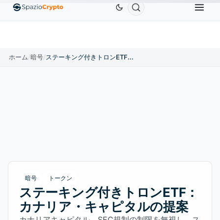
Ethereum
$1,880.58
Tether
$0.9991
BNB
$586.64
ETH
↑1.90%
USDT
↑0.00%
BNB
↑
ホーム
/
暗号
/
ステーキング付きトロンETF：カナリア・キャピタルの提案
暗号
トークン
ステーキング付きトロンETF：
カナリア・キャピタルの提案
カナリアキャピタル、SEC規制の制限を無視し、ス