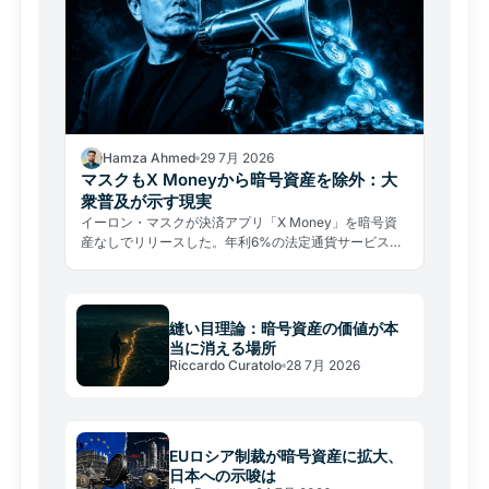
Hamza Ahmed
29 7月 2026
マスクもX Moneyから暗号資産を除外：大
衆普及が示す現実
イーロン・マスクが決済アプリ「X Money」を暗号資
産なしでリリースした。年利6%の法定通貨サービスが
示す、大衆普及の厳しい現実とは。
縫い目理論：暗号資産の価値が本
当に消える場所
Riccardo Curatolo
28 7月 2026
EUロシア制裁が暗号資産に拡大、
日本への示唆は