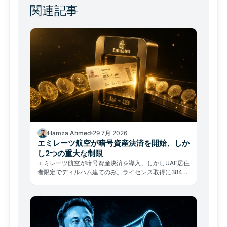
関連記事
Hamza Ahmed
29 7月 2026
エミレーツ航空が暗号資産決済を開始、しか
し2つの重大な制限
エミレーツ航空が暗号資産決済を導入、しかしUAE居住
者限定でディルハム建てのみ。ライセンス取得に384日
中の約80%を費やした実態が示す、普及の本当の障壁
とは。