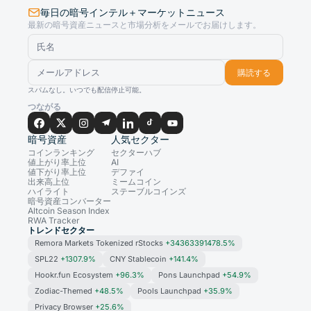
毎日の暗号インテル＋マーケットニュース
最新の暗号資産ニュースと市場分析をメールでお届けします。
購読する
スパムなし。いつでも配信停止可能。
つながる
暗号資産
人気セクター
コインランキング
セクターハブ
値上がり率上位
AI
値下がり率上位
デファイ
出来高上位
ミームコイン
ハイライト
ステーブルコインズ
暗号資産コンバーター
Altcoin Season Index
RWA Tracker
トレンドセクター
Remora Markets Tokenized rStocks
+34363391478.5%
SPL22
+1307.9%
CNY Stablecoin
+141.4%
Hookr.fun Ecosystem
+96.3%
Pons Launchpad
+54.9%
Zodiac-Themed
+48.5%
Pools Launchpad
+35.9%
Privacy Browser
+25.6%