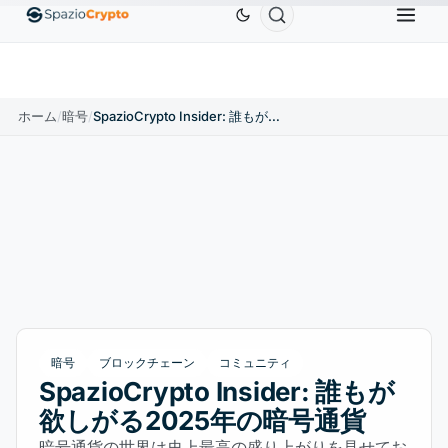
Ethereum
$1,880.58
Tether
$0.9991
BNB
$586
0%
ETH
↑1.90%
USDT
↑0.00%
BNB
ホーム
/
暗号
/
SpazioCrypto Insider: 誰もが欲しがる2025年の暗号通貨
暗号
ブロックチェーン
コミュニティ
SpazioCrypto Insider: 誰もが
欲しがる2025年の暗号通貨
暗号通貨の世界は史上最高の盛り上がりを見せてお