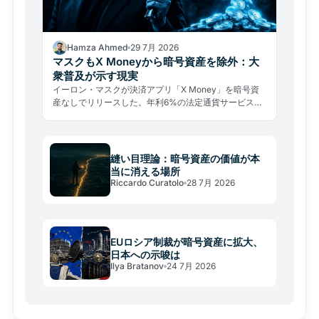
Hamza Ahmed
29 7月 2026
マスクもX Moneyから暗号資産を除外：大
衆普及が示す現実
イーロン・マスクが決済アプリ「X Money」を暗号資
産なしでリリースした。年利6%の法定通貨サービスが
示す、大衆普及の厳しい現実とは。
縫い目理論：暗号資産の価値が本
当に消える場所
Riccardo Curatolo
28 7月 2026
EUロシア制裁が暗号資産に拡大、
日本への示唆は
Ilya Bratanov
24 7月 2026