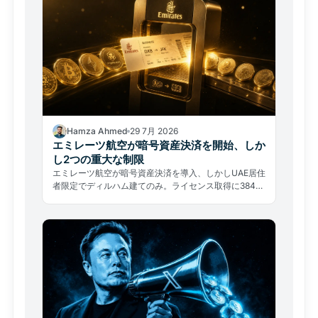
Hamza Ahmed
29 7月 2026
エミレーツ航空が暗号資産決済を開始、しか
し2つの重大な制限
エミレーツ航空が暗号資産決済を導入、しかしUAE居住
者限定でディルハム建てのみ。ライセンス取得に384日
中の約80%を費やした実態が示す、普及の本当の障壁
とは。