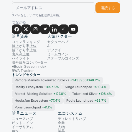
購読する
スパムなし。いつでも配信停止可能。
つながる
暗号資産
人気セクター
コインランキング
セクターハブ
値上がり率上位
AI
値下がり率上位
デファイ
出来高上位
ミームコイン
ハイライト
ステーブルコインズ
暗号資産コンバーター
Altcoin Season Index
RWA Tracker
トレンドセクター
Remora Markets Tokenized rStocks
+34359501348.2%
Reality Ecosystem
+1697.6%
Surge Launchpad
+910.4%
Market-Making Solution
+127.0%
Tokenized Silver
+106.4%
Hookr.fun Ecosystem
+77.4%
Pools Launchpad
+63.7%
Pons Launchpad
+41.1%
暗号ニュース
エコシステム
ニュースハブ
ディレクトリハブ
ビットコイン
企業
イーサリアム
人物
Xrp
製品