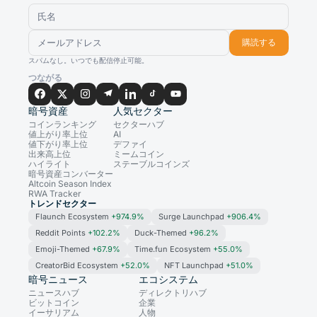
購読する
スパムなし。いつでも配信停止可能。
つながる
暗号資産
人気セクター
コインランキング
セクターハブ
値上がり率上位
AI
値下がり率上位
デファイ
出来高上位
ミームコイン
ハイライト
ステーブルコインズ
暗号資産コンバーター
Altcoin Season Index
RWA Tracker
トレンドセクター
Flaunch Ecosystem
+974.9%
Surge Launchpad
+906.4%
Reddit Points
+102.2%
Duck-Themed
+96.2%
Emoji-Themed
+67.9%
Time.fun Ecosystem
+55.0%
CreatorBid Ecosystem
+52.0%
NFT Launchpad
+51.0%
暗号ニュース
エコシステム
ニュースハブ
ディレクトリハブ
ビットコイン
企業
イーサリアム
人物