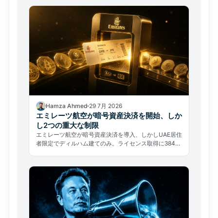
Hamza Ahmed
29 7月 2026
エミレーツ航空が暗号資産決済を開始、しか
し2つの重大な制限
エミレーツ航空が暗号資産決済を導入、しかしUAE居住
者限定でディルハム建てのみ。ライセンス取得に384日
中の約80%を費やした実態が示す、普及の本当の障壁
とは。