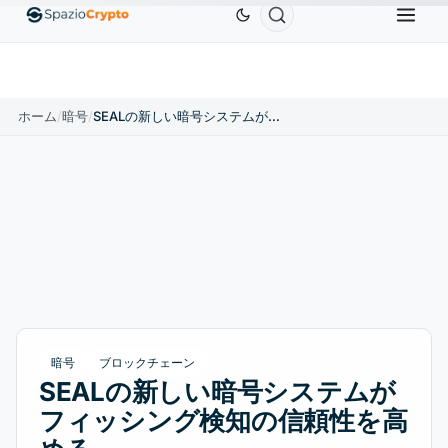
Ethereum
$1,880.58
Tether
$0.9991
BNB
$586
10%
ETH
↑1.90%
USDT
↑0.00%
BNB
ホーム
/
暗号
/
SEALの新しい暗号システムがフィッシング検知の信頼性を高める
暗号
ブロックチェーン
SEALの新しい暗号システムが
フィッシング検知の信頼性を高