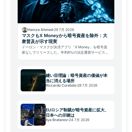
Hamza Ahmed
29 7月 2026
マスクもX Moneyから暗号資産を除外：大
衆普及が示す現実
イーロン・マスクが決済アプリ「X Money」を暗号資
産なしでリリースした。年利6%の法定通貨サービスが
示す、大衆普及の厳しい現実とは。
縫い目理論：暗号資産の価値が本
当に消える場所
Riccardo Curatolo
28 7月 2026
EUロシア制裁が暗号資産に拡大、
日本への示唆は
Ilya Bratanov
24 7月 2026