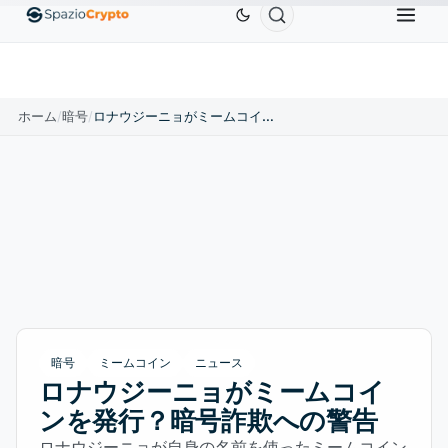
Ethereum
$1,880.58
Tether
$0.9991
BNB
$586.
0%
ETH
↑1.90%
USDT
↑0.00%
BNB
ホーム
/
暗号
/
ロナウジーニョがミームコインを発行？暗号詐欺への警告
暗号
ミームコイン
ニュース
ロナウジーニョがミームコイ
ンを発行？暗号詐欺への警告
ロナウジーニョが自身の名前を使ったミームコイン