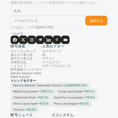
最新の暗号資産ニュースと市場分析をメールでお届けします。
購読する
スパムなし。いつでも配信停止可能。
つながる
暗号資産
人気セクター
コインランキング
セクターハブ
値上がり率上位
AI
値下がり率上位
デファイ
出来高上位
ミームコイン
ハイライト
ステーブルコインズ
暗号資産コンバーター
Altcoin Season Index
RWA Tracker
トレンドセクター
Remora Markets Tokenized rStocks
+34360110157.8%
Reality Ecosystem
+1763.3%
Surge Launchpad
+911.3%
Tokenized Silver
+106.7%
Hookr.fun Ecosystem
+79.9%
Pools Launchpad
+67.5%
Pons Launchpad
+56.7%
Tourism
+38.9%
暗号ニュース
エコシステム