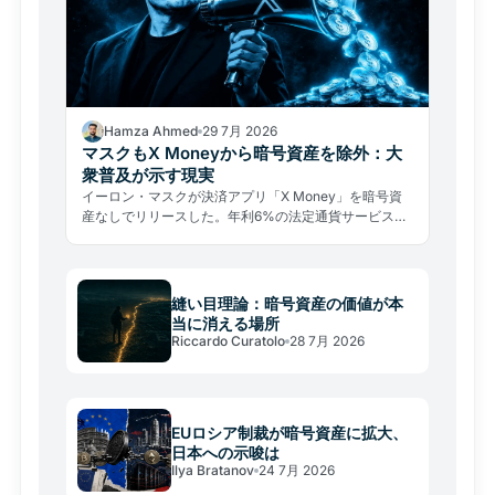
Hamza Ahmed
29 7月 2026
マスクもX Moneyから暗号資産を除外：大
衆普及が示す現実
イーロン・マスクが決済アプリ「X Money」を暗号資
産なしでリリースした。年利6%の法定通貨サービスが
示す、大衆普及の厳しい現実とは。
縫い目理論：暗号資産の価値が本
当に消える場所
Riccardo Curatolo
28 7月 2026
EUロシア制裁が暗号資産に拡大、
日本への示唆は
Ilya Bratanov
24 7月 2026