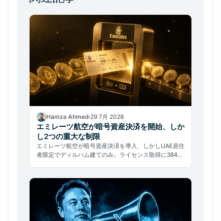
Hamza Ahmed
29 7月 2026
エミレーツ航空が暗号資産決済を開始、しか
し2つの重大な制限
エミレーツ航空が暗号資産決済を導入、しかしUAE居住
者限定でディルハム建てのみ。ライセンス取得に384日
中の約80%を費やした実態が示す、普及の本当の障壁
とは。