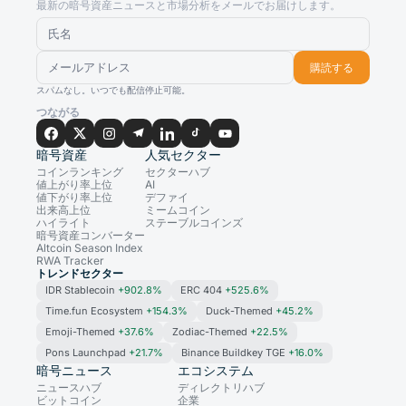
最新の暗号資産ニュースと市場分析をメールでお届けします。
購読する
スパムなし。いつでも配信停止可能。
つながる
暗号資産
人気セクター
コインランキング
セクターハブ
値上がり率上位
AI
値下がり率上位
デファイ
出来高上位
ミームコイン
ハイライト
ステーブルコインズ
暗号資産コンバーター
Altcoin Season Index
RWA Tracker
トレンドセクター
IDR Stablecoin
+902.8%
ERC 404
+525.6%
Time.fun Ecosystem
+154.3%
Duck-Themed
+45.2%
Emoji-Themed
+37.6%
Zodiac-Themed
+22.5%
Pons Launchpad
+21.7%
Binance Buildkey TGE
+16.0%
暗号ニュース
エコシステム
ニュースハブ
ディレクトリハブ
ビットコイン
企業