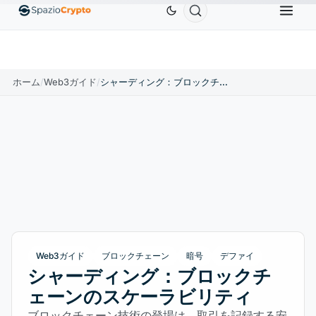
Ethereum
$1,880.58
Tether
$0.9991
BNB
$586
0%
ETH
↑1.90%
USDT
↑0.00%
BNB
ホーム
/
Web3ガイド
/
シャーディング：ブロックチェーンのスケーラビリティ
Web3ガイド
ブロックチェーン
暗号
デファイ
シャーディング：ブロックチ
ェーンのスケーラビリティ
ブロックチェーン技術の登場は、取引を記録する安