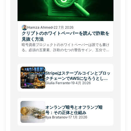
Hamza Ahmed
22 7月 2026
クリプトのホワイトペーパーを読んで詐欺を
見抜く方法
暗号資産プロジェクトのホワイトペーパーは誰でも書け
る。必須の五要素、詐欺の七つの警告サイン、五分でで
きる検証テストを解説する。
Stripeはステーブルコインとブロッ
クチェーンでAWSになろうとして
Giulia Ferrante
19 4月 2026
いる
オンランプ暗号とオフランプ暗
号：その正体と仕組み
Ilya Bratanov
17 1月 2026