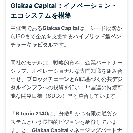
Giakaa Capital：イノベーション・
エコシステムを構築
主催者である
Giakaa Capital
は、シード段階か
らIPOまで企業を支援する
ハイブリッド型ベン
チャーキャピタル
です。
同社のモデルは、戦略的資本、企業パートナー
シップ、オペレーショナルな専門知識を組み合
わせ、
ブロックチェーンとAIに基づく公共デジ
タルインフラ
への投資を行い、**国連の持続可
能な開発目標（SDGs）**と整合しています。
「
Bitcoin 2140
は、分散型かつ有限の通貨シ
ステムという長期的ビジョンを象徴していま
す」と、
Giakaa Capitalマネージングパートナ