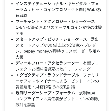
インスティテューショナル・キャピタル・フォ
ーラム
：ビットコインプロジェクト向けWeb3投
資戦略
マーチャント・テクノロジー・ショーケース
：
QR/NFC決済およびステーブルコイン変換の体験
デモ
スタートアップ・ピッチ・ショーケース
：選出
スタートアップが80名以上の投資家へプレゼ
ン、bepay moneyが即時クロスボーダー取引を
支援
ディールフロー・アクセラレーター
：有望プロ
ジェクトと機関投資家の1対1ミーティング
エグゼクティブ・ラウンドテーブル
：ファミリ
ーオフィスやマイナーによる、ビットコインの
資産運用・財務戦略での役割討議
規制リーダーシップ・フォーラム
：規制当局・
コンプライアンス責任者がビットコインの制度
設計を議論