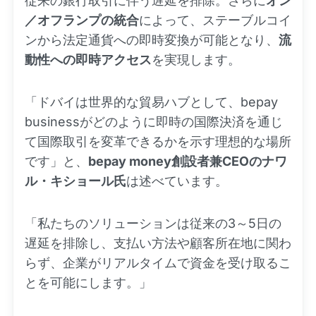
従来の銀行取引に伴う遅延を排除。さらに
オン
／オフランプの統合
によって、ステーブルコイ
ンから法定通貨への即時変換が可能となり、
流
動性への即時アクセス
を実現します。
「ドバイは世界的な貿易ハブとして、bepay
businessがどのように即時の国際決済を通じ
て国際取引を変革できるかを示す理想的な場所
です」と、
bepay money創設者兼CEOのナワ
ル・キショール氏
は述べています。
「私たちのソリューションは従来の3～5日の
遅延を排除し、支払い方法や顧客所在地に関わ
らず、企業がリアルタイムで資金を受け取るこ
とを可能にします。」