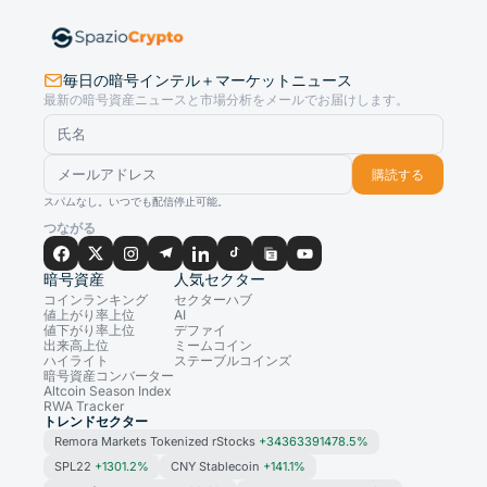
毎日の暗号インテル＋マーケットニュース
最新の暗号資産ニュースと市場分析をメールでお届けします。
購読する
スパムなし。いつでも配信停止可能。
つながる
暗号資産
人気セクター
コインランキング
セクターハブ
値上がり率上位
AI
値下がり率上位
デファイ
出来高上位
ミームコイン
ハイライト
ステーブルコインズ
暗号資産コンバーター
Altcoin Season Index
RWA Tracker
トレンドセクター
Remora Markets Tokenized rStocks
+34363391478.5%
SPL22
+1301.2%
CNY Stablecoin
+141.1%