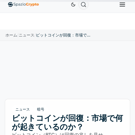
$0.9991
BNB
$586.64
USDC
$0.9995
XRP
T
↑0.00%
BNB
↑2.10%
USDC
↑0.00%
XR
ホーム
/
ニュース
/
ビットコインが回復：市場で何が起きているのか？
ニュース
暗号
ビットコインが回復：市場で何
が起きているのか？
ビットコイン（BTC）は回復の兆しを見せ、