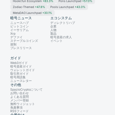
Hookr.fun Ecosystem
+83.3%
Pons Launchpad
+57.0%
Zodiac-Themed
+47.8%
Pools Launchpad
+43.0%
MetaDAO Launchpad
+30.1%
暗号ニュース
エコシステム
ニュースハブ
ディレクトリハブ
ビットコイン
企業
イーサリアム
人物
Xrp
製品
デファイ
暗号資産の求人
ステーブルコインズ
イベント
規制
プレスリリース
ガイド
Web3ガイド
暗号資産ガイド
ウォレットガイド
取引所ガイド
暗号用語集
ニュースレター
その他
SpazioCryptoについて
お問い合わせ
よくある質問
メンバー登録
無料ウィジェット
免責事項
RSSフィード
企業向け