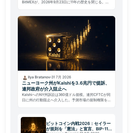
BitMEXが、2026年9月23日に11年の歴史を閉じる。ハ
ッキングではなく規制と法的過去が引導を渡した。
Ilya Bratanov
31 7月 2026
ニューヨーク州がKalshiを3.6兆円で提訴、
連邦政府が介入阻止へ
KalshiへのNY州訴訟は360億ドル規模。連邦CFTCが同
日に州の行動阻止へ介入した。予測市場の規制権限をめ
ぐる州対連邦の前例なき制度的衝突が始まった。
ビットコイン内戦2026：セイラー
が規則を「憲法」と宣言、BIP-110