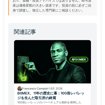
おり、金融・投資アドバイスではありません。暗号資
産は価格変動の大きい資産です。投資の前に必ずご自
身で調査し、独立した専門家にご相談ください。
関連記事
Francesco Campisi
1 8月 2026
BitMEX、11年の歴史に幕：100倍レバレッ
ジを生んだ取引所の終焉
100倍レバレッジのパーペチュアル契約を発明した