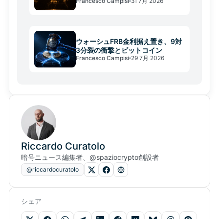
Francesco Campisi
31 7月 2026
が焦点
ウォーシュFRB金利据え置き、9対
3分裂の衝撃とビットコイン
Francesco Campisi
29 7月 2026
Riccardo Curatolo
暗号ニュース編集者、@spaziocrypto創設者
@riccardocuratolo
シェア