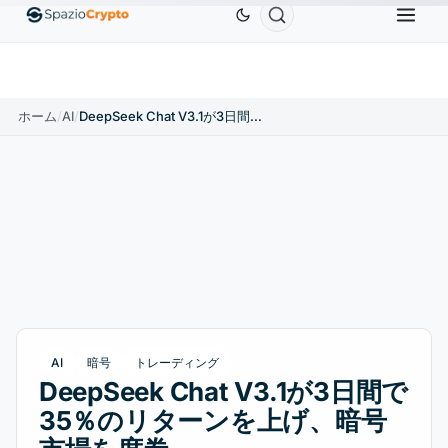
Ethereum
$1,880.58
Tether
$0.9991
BNB
$
↑1.10%
ETH
↑1.90%
USDT
↑0.00%
BNB
ホーム
/
AI
/
DeepSeek Chat V3.1が3日間で35％のリターンを上げ、暗号市場を席巻
AI
暗号
トレーディング
DeepSeek Chat V3.1が3日間で
35％のリターンを上げ、暗号