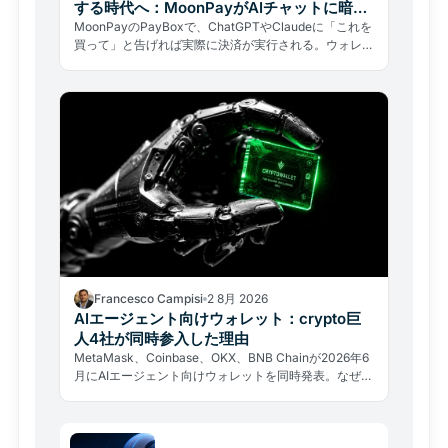
する時代へ：MoonPayがAIチャットに暗号
資産決済を統合
MoonPayのPayBoxで、ChatGPTやClaudeに「これを
買って」と告げれば実際に決済が実行される。ウォレッ
トの秘密鍵を渡さずに本物の取引が完結する仕組みと、
自律型AIのリスクを解説する。
Francesco Campisi
2 8月 2026
AIエージェント向けウォレット：crypto巨
人4社が同時参入した理由
MetaMask、Coinbase、OKX、BNB Chainが2026年6
月にAIエージェント向けウォレットを同時発表。なぜ大
手が存在しない市場の線路を急いで敷くのか、その戦略
と隠れたリスクを分析する。