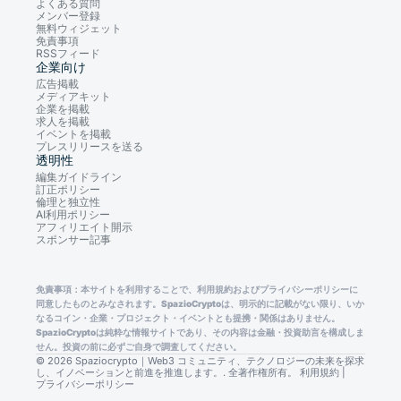
よくある質問
メンバー登録
無料ウィジェット
免責事項
RSSフィード
企業向け
広告掲載
メディアキット
企業を掲載
求人を掲載
イベントを掲載
プレスリリースを送る
透明性
編集ガイドライン
訂正ポリシー
倫理と独立性
AI利用ポリシー
アフィリエイト開示
スポンサー記事
免責事項：本サイトを利用することで、利用規約およびプライバシーポリシーに
同意したものとみなされます。SpazioCryptoは、明示的に記載がない限り、いか
なるコイン・企業・プロジェクト・イベントとも提携・関係はありません。
SpazioCryptoは純粋な情報サイトであり、その内容は金融・投資助言を構成しま
せん。投資の前に必ずご自身で調査してください。
© 2026 Spaziocrypto｜Web3 コミュニティ、テクノロジーの未来を探求
し、イノベーションと前進を推進します。. 全著作権所有。
利用規約
|
プライバシーポリシー