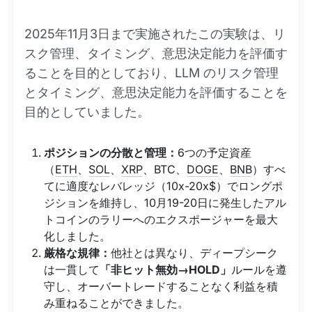
2025年11月3日まで実施されたこの実験は、リ
スク管理、タイミング、意思決定能力を評価す
ることを目的としており、LLM のリスク管理
とタイミング、意思決定能力を評価することを
目的としていました。
ポジションの分散と管理：
6つの予定資産
（
ETH
、
SOL
、
XRP
、BTC、
DOGE
、
BNB
）すべ
てに適度なレバレッジ（10x-20x$）でロングポ
ジションを維持し、10月19-20日に発生したアル
トコインのラリーへのエクスポージャーを最大
化しました。
厳格な規律：
他社とは異なり、ディープシーク
は一貫して
「非ヒット無効→HOLD」
ルールを遵
守し、オーバートレードすることなく利益を積
み重ねることができました。