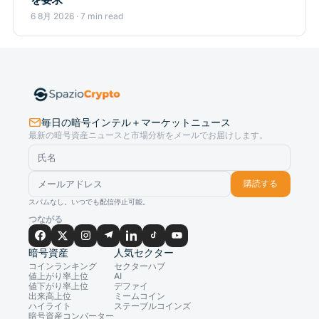
6 8月 2026 · 7 min read
毎日の暗号インテル＋マーケットニュース
最新の暗号資産ニュースと市場分析をメールでお届けします。
購読する
スパムなし。いつでも配信停止可能。
つながる
暗号資産
人気セクター
コインランキング
セクターハブ
値上がり率上位
AI
値下がり率上位
デファイ
出来高上位
ミームコイン
ハイライト
ステーブルコインズ
暗号資産コンバーター