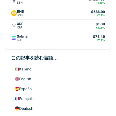
ETH
+1.9%
BNB
$586.99
BNB
+2.1%
XRP
$1.09
XRP
+2.3%
Solana
$73.49
SOL
+2.1%
この記事を読む言語...
Italiano
English
Español
Français
Deutsch