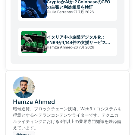
CryptoかAIか？CoinbaseのCEO
の主張と利益相反を検証
Giulia Ferrante
27 7月 2026
イタリア中小企業デジタル化：
PNRRが1,144件の支援サービスを
Hamza Ahmed
26 7月 2026
提供
Hamza Ahmed
暗号通貨、ブロックチェーン技術、Web3エコシステムを
得意とするベテランコンテンツライターです。テクニカ
ルライティングにおける3年以上の業界専門知識を兼ね備
えています。
@hamza