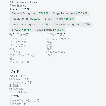
Altcoin Season Index
RWA Tracker
トレンドセクター
Flaunch Ecosystem
+974.2%
Surge Launchpad
+906.6%
Reddit Points
+102.0%
Emoji-Themed
+85.8%
Time.fun Ecosystem
+55.0%
CreatorBid Ecosystem
+52.1%
ERC20i
+39.6%
Duck-Themed
+31.0%
暗号ニュース
エコシステム
ニュースハブ
ディレクトリハブ
ビットコイン
企業
イーサリアム
人物
Xrp
製品
デファイ
暗号資産の求人
ステーブルコインズ
イベント
規制
プレスリリース
ガイド
Web3ガイド
暗号資産ガイド
ウォレットガイド
取引所ガイド
暗号用語集
ニュースレター
その他
SpazioCryptoについて
お問い合わせ