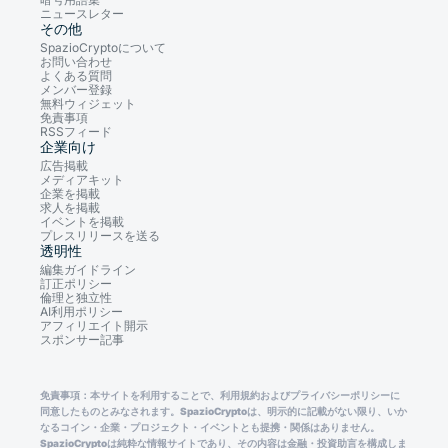
ニュースレター
その他
SpazioCryptoについて
お問い合わせ
よくある質問
メンバー登録
無料ウィジェット
免責事項
RSSフィード
企業向け
広告掲載
メディアキット
企業を掲載
求人を掲載
イベントを掲載
プレスリリースを送る
透明性
編集ガイドライン
訂正ポリシー
倫理と独立性
AI利用ポリシー
アフィリエイト開示
スポンサー記事
免責事項：本サイトを利用することで、利用規約およびプライバシーポリシーに
同意したものとみなされます。SpazioCryptoは、明示的に記載がない限り、いか
なるコイン・企業・プロジェクト・イベントとも提携・関係はありません。
SpazioCryptoは純粋な情報サイトであり、その内容は金融・投資助言を構成しま