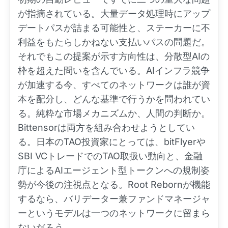
が指摘されている。大量データ処理時にアップ
デートパスが詰まる可能性と、ステーカーに不
利益をもたらしかねない支払いパスの問題だ。
それでもこの提案が示す方向性は、分散型AIの
枠を超えた問いを含んでいる。AIインフラ競争
が加速する今、すべてのネットワークは誰が資
本を配分し、どんな基準で行うかを問われてい
る。純粋な市場メカニズムか、人間の判断か。
Bittensorは両方を組み合わせようとしてい
る。日本のTAO投資家にとっては、bitFlyerや
SBI VCトレードでのTAO取扱い動向と、金融
庁によるAIエージェント型トークンへの規制姿
勢が今後の注視点となる。Root Rebornが機能
するなら、バリデーター兼ファンドマネージャ
ーというモデルは一つのネットワークに留まら
ないだろう。