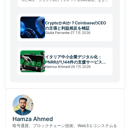
手が存在しない市場の線路を急いで敷くのか、その戦略
と隠れたリスクを分析する。
CryptoかAIか？CoinbaseのCEO
の主張と利益相反を検証
Giulia Ferrante
27 7月 2026
イタリア中小企業デジタル化：
PNRRが1,144件の支援サービスを
Hamza Ahmed
26 7月 2026
提供
Hamza Ahmed
暗号通貨、ブロックチェーン技術、Web3エコシステムを