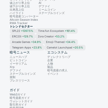
値上がり率上位
AI
値下がり率上位
デファイ
出来高上位
ミームコイン
ハイライト
ステーブルコインズ
暗号資産コンバーター
Altcoin Season Index
RWA Tracker
トレンドセクター
SPL22
+1267.5%
Time.fun Ecosystem
+161.4%
ERC20i
+129.7%
Zora Creator
+53.2%
Arcade Games
+34.9%
Emoji-Themed
+34.4%
Telegram Apps
+23.8%
Camelot Launchpad
+20.5%
暗号ニュース
エコシステム
ニュースハブ
ディレクトリハブ
ビットコイン
企業
イーサリアム
人物
Xrp
製品
デファイ
暗号資産の求人
ステーブルコインズ
イベント
規制
プレスリリース
ガイド
Web3ガイド
暗号資産ガイド
ウォレットガイド
取引所ガイド
暗号用語集