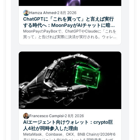
Hamza Ahmed
2 8月 2026
ChatGPTに「これを買って」と言えば実行
する時代へ：MoonPayがAIチャットに暗号
資産決済を統合
MoonPayのPayBoxで、ChatGPTやClaudeに「これを
買って」と告げれば実際に決済が実行される。ウォレッ
トの秘密鍵を渡さずに本物の取引が完結する仕組みと、
自律型AIのリスクを解説する。
Francesco Campisi
2 8月 2026
AIエージェント向けウォレット：crypto巨
人4社が同時参入した理由
MetaMask、Coinbase、OKX、BNB Chainが2026年6
月にAIエージェント向けウォレットを同時発表。なぜ大