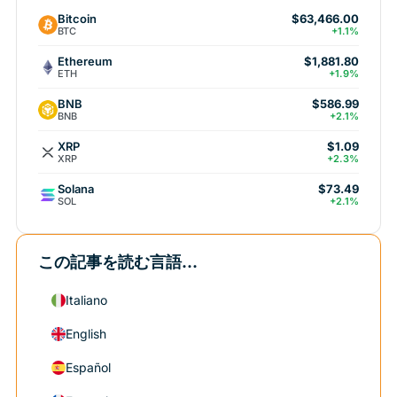
Bitcoin
$63,466.00
BTC
+1.1%
Ethereum
$1,881.80
ETH
+1.9%
BNB
$586.99
BNB
+2.1%
XRP
$1.09
XRP
+2.3%
Solana
$73.49
SOL
+2.1%
この記事を読む言語...
Italiano
English
Español