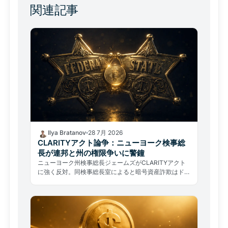
関連記事
Ilya Bratanov
28 7月 2026
CLARITYアクト論争：ニューヨーク検事総
長が連邦と州の権限争いに警鐘
ニューヨーク州検事総長ジェームズがCLARITYアクト
に強く反対。同検事総長室によると暗号資産詐欺はドル
ベースの詐欺被害の50%を占め、連邦と州の権限争い
が激化している。