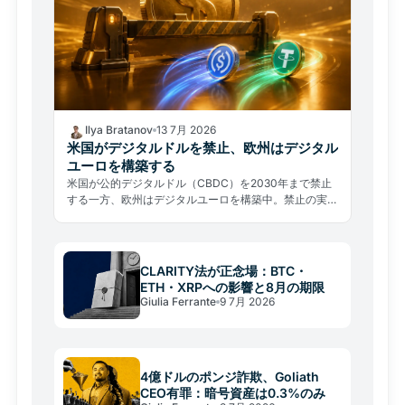
Ilya Bratanov
13 7月 2026
米国がデジタルドルを禁止、欧州はデジタル
ユーロを構築する
米国が公的デジタルドル（CBDC）を2030年まで禁止
する一方、欧州はデジタルユーロを構築中。禁止の実態
は民営化であり、TetherとCircleがドルの未来を握る。
CLARITY法が正念場：BTC・
ETH・XRPへの影響と8月の期限
Giulia Ferrante
9 7月 2026
4億ドルのポンジ詐欺、Goliath
CEO有罪：暗号資産は0.3%のみ