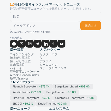
毎日の暗号インテル＋マーケットニュース
最新の暗号資産ニュースと市場分析をメールでお届けします。
購読する
スパムなし。いつでも配信停止可能。
つながる
暗号資産
人気セクター
コインランキング
セクターハブ
値上がり率上位
AI
値下がり率上位
デファイ
出来高上位
ミームコイン
ハイライト
ステーブルコインズ
暗号資産コンバーター
Altcoin Season Index
RWA Tracker
トレンドセクター
Flaunch Ecosystem
+975.1%
Surge Launchpad
+908.0%
Reddit Points
+101.8%
Emoji-Themed
+86.0%
Time.fun Ecosystem
+55.0%
CreatorBid Ecosystem
+52.1%
ERC20i
+39.9%
Duck-Themed
+30.8%
暗号ニュース
エコシステム