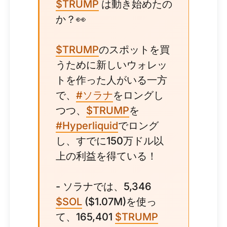
$TRUMP
は動き始めたの
か？👀
$TRUMP
のスポットを買
うために新しいウォレッ
トを作った人がいる一方
で、
#ソラナ
をロングし
つつ、
$TRUMP
を
#Hyperliquid
でロング
し、すでに150万ドル以
上の利益を得ている！
- ソラナでは、5,346
$SOL
($1.07M)を使っ
て、165,401
$TRUMP