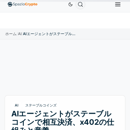
Ethereum
$1,880.58
Tether
$0.9991
BNB
$58
.10%
ETH
↑1.90%
USDT
↑0.00%
BNB
ホーム
/
AI
/
AIエージェントがステーブルコインで相互決済、x402の仕組みと意義
AI
ステーブルコインズ
AIエージェントがステーブル
コインで相互決済、x402の仕