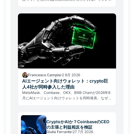
トの秘密鍵を渡さずに本物の取引が完結する仕組みと、
自律型AIのリスクを解説する。
Francesco Campisi
2 8月 2026
AIエージェント向けウォレット：crypto巨
人4社が同時参入した理由
MetaMask、Coinbase、OKX、BNB Chainが2026年6
月にAIエージェント向けウォレットを同時発表。なぜ大
手が存在しない市場の線路を急いで敷くのか、その戦略
と隠れたリスクを分析する。
CryptoかAIか？CoinbaseのCEO
の主張と利益相反を検証
Giulia Ferrante
27 7月 2026