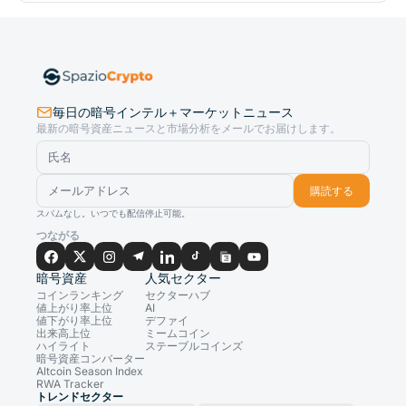
毎日の暗号インテル＋マーケットニュース
最新の暗号資産ニュースと市場分析をメールでお届けします。
購読する
スパムなし。いつでも配信停止可能。
つながる
暗号資産
人気セクター
コインランキング
セクターハブ
値上がり率上位
AI
値下がり率上位
デファイ
出来高上位
ミームコイン
ハイライト
ステーブルコインズ
暗号資産コンバーター
Altcoin Season Index
RWA Tracker
トレンドセクター