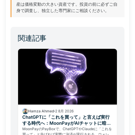
産は価格変動の大きい資産です。投資の前に必ずご自
身で調査し、独立した専門家にご相談ください。
関連記事
Hamza Ahmed
2 8月 2026
ChatGPTに「これを買って」と言えば実行
する時代へ：MoonPayがAIチャットに暗号
資産決済を統合
MoonPayのPayBoxで、ChatGPTやClaudeに「これを
買って」と告げれば実際に決済が実行される。ウォレッ