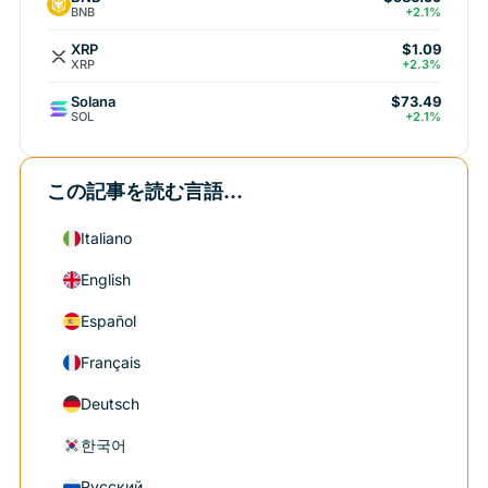
BNB
+2.1%
XRP
$1.09
XRP
+2.3%
Solana
$73.49
SOL
+2.1%
この記事を読む言語...
Italiano
English
Español
Français
Deutsch
한국어
Русский