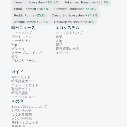
Time.fun Ecosystem
+132.8%
Tokenized Treasuries
+35.7%
Emoji-Themed
+34.5%
Camelot Launchpad
+31.5%
Reddit Points
+25.1%
CreatorBid Ecosystem
+24.2%
Arcade Games
+22.3%
Uniswap v4 Hooks
+21.5%
暗号ニュース
エコシステム
ニュースハブ
ディレクトリハブ
ビットコイン
企業
イーサリアム
人物
Xrp
製品
デファイ
暗号資産の求人
ステーブルコインズ
イベント
規制
プレスリリース
ガイド
Web3ガイド
暗号資産ガイド
ウォレットガイド
取引所ガイド
暗号用語集
ニュースレター
その他
SpazioCryptoについて
お問い合わせ
よくある質問
メンバー登録
無料ウィジェット
免責事項