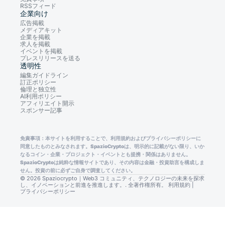
RSSフィード
企業向け
広告掲載
メディアキット
企業を掲載
求人を掲載
イベントを掲載
プレスリリースを送る
透明性
編集ガイドライン
訂正ポリシー
倫理と独立性
AI利用ポリシー
アフィリエイト開示
スポンサー記事
免責事項：本サイトを利用することで、利用規約およびプライバシーポリシーに
同意したものとみなされます。SpazioCryptoは、明示的に記載がない限り、いか
なるコイン・企業・プロジェクト・イベントとも提携・関係はありません。
SpazioCryptoは純粋な情報サイトであり、その内容は金融・投資助言を構成しま
せん。投資の前に必ずご自身で調査してください。
© 2026 Spaziocrypto｜Web3 コミュニティ、テクノロジーの未来を探求
し、イノベーションと前進を推進します。. 全著作権所有。
利用規約
|
プライバシーポリシー
Consent Preferences