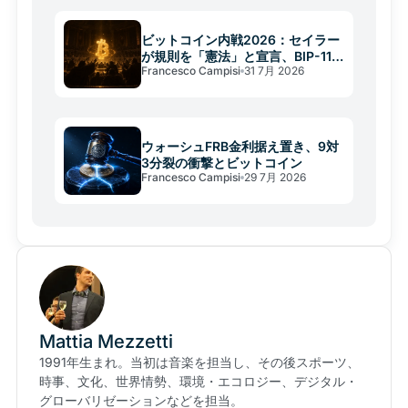
ビットコイン内戦2026：セイラー
が規則を「憲法」と宣言、BIP-110
Francesco Campisi
31 7月 2026
が焦点
ウォーシュFRB金利据え置き、9対
3分裂の衝撃とビットコイン
Francesco Campisi
29 7月 2026
Mattia Mezzetti
1991年生まれ。当初は音楽を担当し、その後スポーツ、
時事、文化、世界情勢、環境・エコロジー、デジタル・
グローバリゼーションなどを担当。