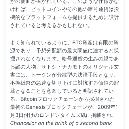
かの側面が省かれている。このような仕様がな
ければ、ビットコインやその他の暗号通貨は投
機的なプラットフォームを提供するために設計
されていると考えるかもしれない。
よく知られているように、BTC資産は有限の資
源であり、予想分配額の最大閾値に達すると採
掘されなくなります。暗号通貨の生みの親であ
る謎の人物、サトシ・ナカモトのオリジナル文
書には、トークンが分散型の決済手段となり、
不換紙幣の急速な切り下げに対抗する価値の貯
蔵となることを意図していると明記されてい
る。Bitcoinブロックチェーンから採掘された
最初のGenesisブロックチェーンが、2009年1
月3日付けのロンドンタイムズ紙に掲載され、
Chancellor on the brink of a second bank