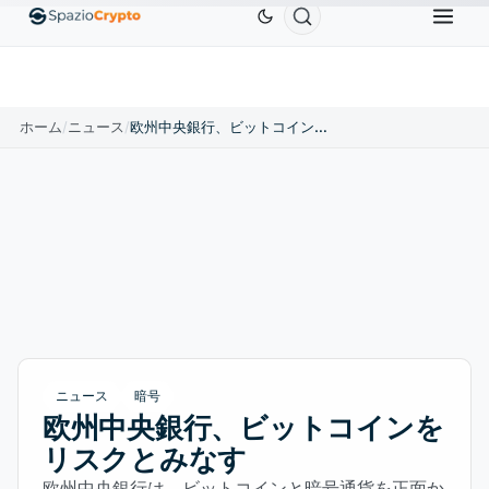
Ethereum
$1,880.58
Tether
$0.9991
BNB
$58
10%
ETH
↑1.90%
USDT
↑0.00%
BNB
ホーム
/
ニュース
/
欧州中央銀行、ビットコインをリスクとみなす
ニュース
暗号
欧州中央銀行、ビットコインを
リスクとみなす
欧州中央銀行は、ビットコインと暗号通貨を正面か