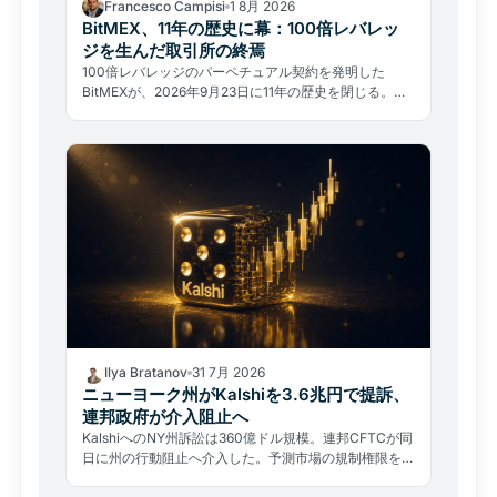
Francesco Campisi
1 8月 2026
BitMEX、11年の歴史に幕：100倍レバレッ
ジを生んだ取引所の終焉
100倍レバレッジのパーペチュアル契約を発明した
BitMEXが、2026年9月23日に11年の歴史を閉じる。ハ
ッキングではなく規制と法的過去が引導を渡した。
Ilya Bratanov
31 7月 2026
ニューヨーク州がKalshiを3.6兆円で提訴、
連邦政府が介入阻止へ
KalshiへのNY州訴訟は360億ドル規模。連邦CFTCが同
日に州の行動阻止へ介入した。予測市場の規制権限をめ
ぐる州対連邦の前例なき制度的衝突が始まった。