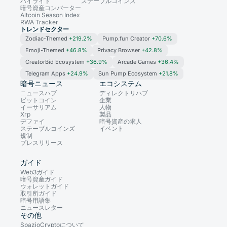
ハイライト
ステーブルコインズ
暗号資産コンバーター
Altcoin Season Index
RWA Tracker
トレンドセクター
Zodiac-Themed
+219.2%
Pump.fun Creator
+70.6%
Emoji-Themed
+46.8%
Privacy Browser
+42.8%
CreatorBid Ecosystem
+36.9%
Arcade Games
+36.4%
Telegram Apps
+24.9%
Sun Pump Ecosystem
+21.8%
暗号ニュース
エコシステム
ニュースハブ
ディレクトリハブ
ビットコイン
企業
イーサリアム
人物
Xrp
製品
デファイ
暗号資産の求人
ステーブルコインズ
イベント
規制
プレスリリース
ガイド
Web3ガイド
暗号資産ガイド
ウォレットガイド
取引所ガイド
暗号用語集
ニュースレター
その他
SpazioCryptoについて