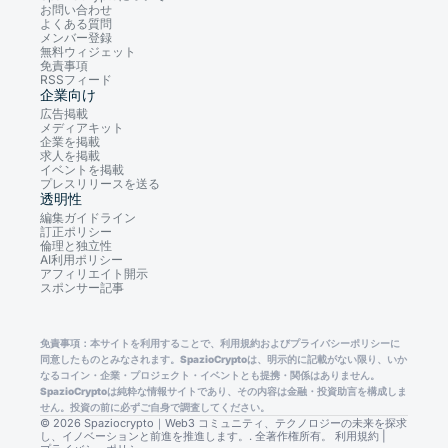
お問い合わせ
よくある質問
メンバー登録
無料ウィジェット
免責事項
RSSフィード
企業向け
広告掲載
メディアキット
企業を掲載
求人を掲載
イベントを掲載
プレスリリースを送る
透明性
編集ガイドライン
訂正ポリシー
倫理と独立性
AI利用ポリシー
アフィリエイト開示
スポンサー記事
免責事項：本サイトを利用することで、利用規約およびプライバシーポリシーに
同意したものとみなされます。SpazioCryptoは、明示的に記載がない限り、いか
なるコイン・企業・プロジェクト・イベントとも提携・関係はありません。
SpazioCryptoは純粋な情報サイトであり、その内容は金融・投資助言を構成しま
せん。投資の前に必ずご自身で調査してください。
© 2026 Spaziocrypto｜Web3 コミュニティ、テクノロジーの未来を探求
し、イノベーションと前進を推進します。. 全著作権所有。
利用規約
|