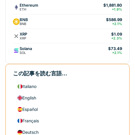
Ethereum
$1,881.80
ETH
+1.9%
BNB
$586.99
BNB
+2.1%
XRP
$1.09
XRP
+2.3%
Solana
$73.49
SOL
+2.1%
この記事を読む言語...
Italiano
English
Español
Français
Deutsch