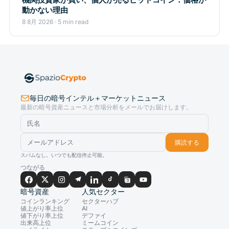
動かない理由
8 8月 2026 · 5 min read
毎日の暗号インテル＋マーケットニュース
最新の暗号資産ニュースと市場分析をメールでお届けします。
購読する
スパムなし。いつでも配信停止可能。
つながる
暗号資産
人気セクター
コインランキング
セクターハブ
値上がり率上位
AI
値下がり率上位
デファイ
出来高上位
ミームコイン