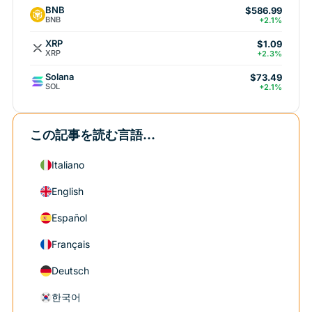
BNB
$586.99
BNB
+2.1%
XRP
$1.09
XRP
+2.3%
Solana
$73.49
SOL
+2.1%
この記事を読む言語...
Italiano
English
Español
Français
Deutsch
한국어