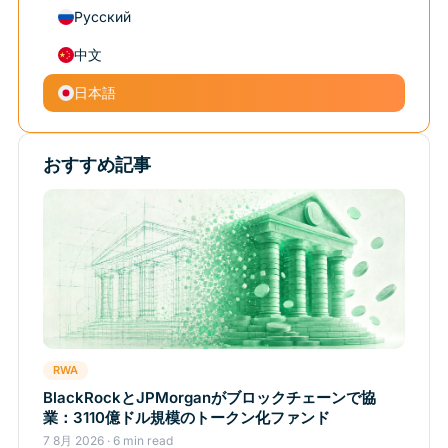
Русский
中文
日本語
おすすめ記事
RWA
BlackRockとJPMorganがブロックチェーンで協
業：3110億ドル規模のトークン化ファンド
7 8月 2026 · 6 min read