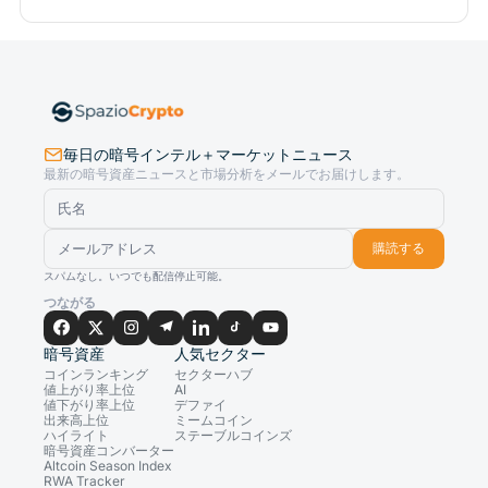
毎日の暗号インテル＋マーケットニュース
最新の暗号資産ニュースと市場分析をメールでお届けします。
購読する
スパムなし。いつでも配信停止可能。
つながる
暗号資産
人気セクター
コインランキング
セクターハブ
値上がり率上位
AI
値下がり率上位
デファイ
出来高上位
ミームコイン
ハイライト
ステーブルコインズ
暗号資産コンバーター
Altcoin Season Index
RWA Tracker