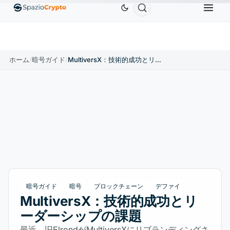
Ethereum
$1,880.58
Tether
$0.9991
BNB
$586
10%
ETH
↑1.90%
USDT
↑0.00%
BNB
ホーム
/
暗号ガイド
/
MultiversX：技術的成功とリーダーシップの課題
暗号ガイド
暗号
ブロックチェーン
デファイ
MultiversX：技術的成功とリ
ーダーシップの課題
最近、旧ElrondがMultiversXにリブランディングさ