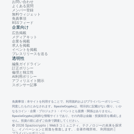
お問い合わせ
よくある質問
メンバー登録
無料ウィジェット
免責事項
RSSフィード
企業向け
広告掲載
メディアキット
企業を掲載
求人を掲載
イベントを掲載
プレスリリースを送る
透明性
編集ガイドライン
訂正ポリシー
倫理と独立性
AI利用ポリシー
アフィリエイト開示
スポンサー記事
免責事項：本サイトを利用することで、利用規約およびプライバシーポリシーに
同意したものとみなされます。SpazioCryptoは、明示的に記載がない限り、いか
なるコイン・企業・プロジェクト・イベントとも提携・関係はありません。
SpazioCryptoは純粋な情報サイトであり、その内容は金融・投資助言を構成しま
せん。投資の前に必ずご自身で調査してください。
© 2026 Spaziocrypto｜Web3 コミュニティ、テクノロジーの未来を探求
し、イノベーションと前進を推進します。. 全著作権所有。
利用規約
|
プライバシーポリシー