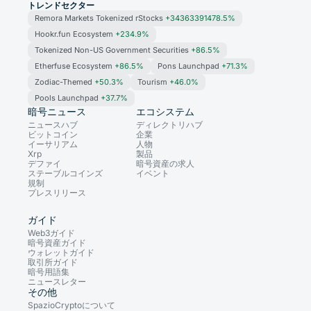
トレンドセクター
Remora Markets Tokenized rStocks
+34363391478.5%
Hookr.fun Ecosystem
+234.9%
Tokenized Non-US Government Securities
+86.5%
Etherfuse Ecosystem
+86.5%
Pons Launchpad
+71.3%
Zodiac-Themed
+50.3%
Tourism
+46.0%
Pools Launchpad
+37.7%
暗号ニュース
エコシステム
ニュースハブ
ディレクトリハブ
ビットコイン
企業
イーサリアム
人物
Xrp
製品
デファイ
暗号資産の求人
ステーブルコインズ
イベント
規制
プレスリリース
ガイド
Web3ガイド
暗号資産ガイド
ウォレットガイド
取引所ガイド
暗号用語集
ニュースレター
その他
SpazioCryptoについて