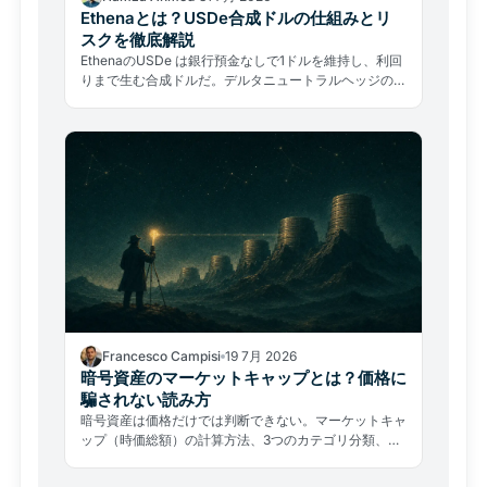
Ethenaとは？USDe合成ドルの仕組みとリ
スクを徹底解説
EthenaのUSDe は銀行預金なしで1ドルを維持し、利回
りまで生む合成ドルだ。デルタニュートラルヘッジの仕
組み、利回りの源泉、そして本当のリスクを徹底解説す
る。
Francesco Campisi
19 7月 2026
暗号資産のマーケットキャップとは？価格に
騙されない読み方
暗号資産は価格だけでは判断できない。マーケットキャ
ップ（時価総額）の計算方法、3つのカテゴリ分類、希
薄化リスクを初心者向けに解説する。